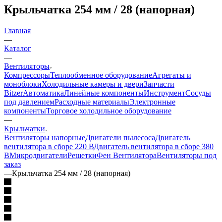
Крыльчатка 254 мм / 28 (напорная)
Главная
—
Каталог
—
Вентиляторы
Компрессоры
Теплообменное оборудование
Агрегаты и
моноблоки
Холодильные камеры и двери
Запчасти
Bitzer
Автоматика
Линейные компоненты
Инструмент
Сосуды
под давлением
Расходные материалы
Электронные
компоненты
Торговое холодильное оборудование
—
Крыльчатки
Вентиляторы напорные
Двигатели пылесоса
Двигатель
вентилятора в сборе 220 В
Двигатель вентилятора в сборе 380
В
Микродвигатели
Решетки
Фен Вентилятора
Вентиляторы под
заказ
—
Крыльчатка 254 мм / 28 (напорная)