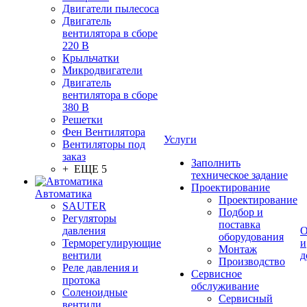
Двигатели пылесоса
Двигатель
вентилятора в сборе
220 В
Крыльчатки
Микродвигатели
Двигатель
вентилятора в сборе
380 В
Решетки
Фен Вентилятора
Услуги
Вентиляторы под
заказ
Заполнить
+ ЕЩЕ 5
техническое задание
Проектирование
Автоматика
Проектирование
SAUTER
Подбор и
Регуляторы
поставка
давления
О
оборудования
Терморегулирующие
и
Монтаж
вентили
д
Производство
Реле давления и
Сервисное
протока
обслуживание
Соленоидные
Сервисный
вентили