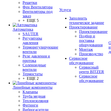
Решетки
Фен Вентилятора
Услуги
Вентиляторы под
заказ
Заполнить
+ ЕЩЕ 5
техническое задание
Проектирование
Автоматика
Проектирование
SAUTER
Подбор и
Регуляторы
поставка
давления
О
оборудования
Терморегулирующие
и
Монтаж
вентили
д
Производство
Реле давления и
Сервисное
протока
обслуживание
Соленоидные
Сервисный
вентили
центр BITZER
Термостаты
Сервисное
+ ЕЩЕ 2
обслуживание
Линейные компоненты
Клапаны
Труба медная
Теплоизоляция
Фитинги
Виброгасители