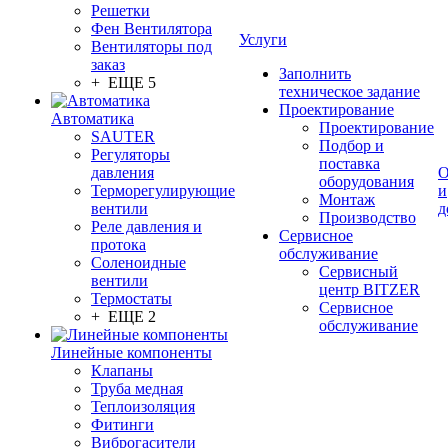
Решетки
Фен Вентилятора
Услуги
Вентиляторы под
заказ
Заполнить
+ ЕЩЕ 5
техническое задание
Проектирование
Автоматика
Проектирование
SAUTER
Подбор и
Регуляторы
поставка
давления
О
оборудования
Терморегулирующие
и
Монтаж
вентили
д
Производство
Реле давления и
Сервисное
протока
обслуживание
Соленоидные
Сервисный
вентили
центр BITZER
Термостаты
Сервисное
+ ЕЩЕ 2
обслуживание
Линейные компоненты
Клапаны
Труба медная
Теплоизоляция
Фитинги
Виброгасители