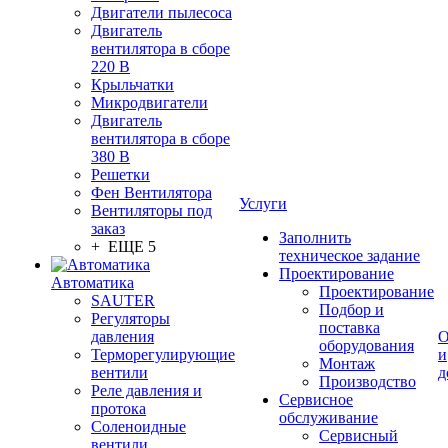
Двигатели пылесоса
Двигатель
вентилятора в сборе
220 В
Крыльчатки
Микродвигатели
Двигатель
вентилятора в сборе
380 В
Решетки
Фен Вентилятора
Услуги
Вентиляторы под
заказ
Заполнить
+ ЕЩЕ 5
техническое задание
Проектирование
Автоматика
Проектирование
SAUTER
Подбор и
Регуляторы
поставка
давления
О
оборудования
Терморегулирующие
и
Монтаж
вентили
д
Производство
Реле давления и
Сервисное
протока
обслуживание
Соленоидные
Сервисный
вентили