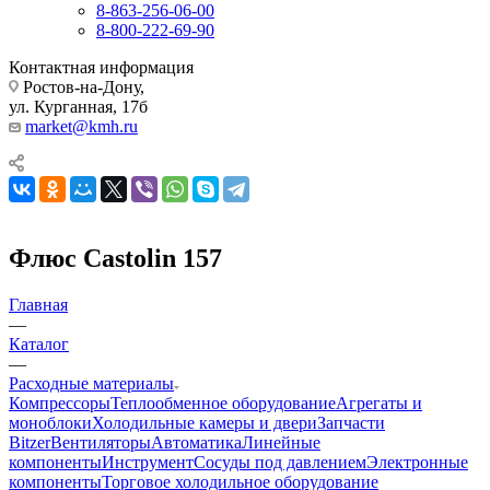
8-863-256-06-00
8-800-222-69-90
Контактная информация
Ростов-на-Дону,
ул. Курганная, 17б
market@kmh.ru
Флюс Castolin 157
Главная
—
Каталог
—
Расходные материалы
Компрессоры
Теплообменное оборудование
Агрегаты и
моноблоки
Холодильные камеры и двери
Запчасти
Bitzer
Вентиляторы
Автоматика
Линейные
компоненты
Инструмент
Сосуды под давлением
Электронные
компоненты
Торговое холодильное оборудование