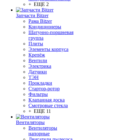
+ ЕЩЕ 2
Запчасти Bitzer
Рама Bitzer
Кондиционеры
Шатунно-поршневая
группа
Плиты
Элементы корпуса
Крепёж
Вентили
Электрика
Датчики
ТЭН
Прокладки
Стартор-ротор
Фильтры
Клапанная доска
Смотровые стекла
+ ЕЩЕ 11
Вентиляторы
Вентиляторы
напорные
Двигатели пылесоса