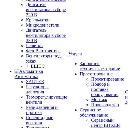
Двигатель
вентилятора в сборе
220 В
Крыльчатки
Микродвигатели
Двигатель
вентилятора в сборе
380 В
Решетки
Фен Вентилятора
Услуги
Вентиляторы под
заказ
Заполнить
+ ЕЩЕ 5
техническое задание
Проектирование
Автоматика
Проектирование
SAUTER
Подбор и
Регуляторы
поставка
давления
О
оборудования
Терморегулирующие
и
Монтаж
вентили
д
Производство
Реле давления и
Сервисное
протока
обслуживание
Соленоидные
Сервисный
вентили
центр BITZER
Термостаты