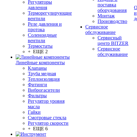
Регуляторы
поставка
давления
О
оборудования
Терморегулирующие
и
Монтаж
вентили
д
Производство
Реле давления и
Сервисное
протока
обслуживание
Соленоидные
Сервисный
вентили
центр BITZER
Термостаты
Сервисное
+ ЕЩЕ 2
обслуживание
Линейные компоненты
Клапаны
Труба медная
Теплоизоляция
Фитинги
Виброгасители
Фильтры
Регулятор уровня
масла
Гайки
Смотровые стекла
Регулятор скорости
+ ЕЩЕ 6