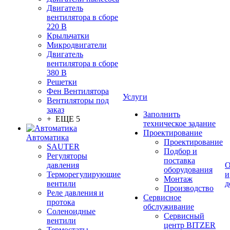
Двигатель
вентилятора в сборе
220 В
Крыльчатки
Микродвигатели
Двигатель
вентилятора в сборе
380 В
Решетки
Фен Вентилятора
Услуги
Вентиляторы под
заказ
Заполнить
+ ЕЩЕ 5
техническое задание
Проектирование
Автоматика
Проектирование
SAUTER
Подбор и
Регуляторы
поставка
давления
О
оборудования
Терморегулирующие
и
Монтаж
вентили
д
Производство
Реле давления и
Сервисное
протока
обслуживание
Соленоидные
Сервисный
вентили
центр BITZER
Термостаты