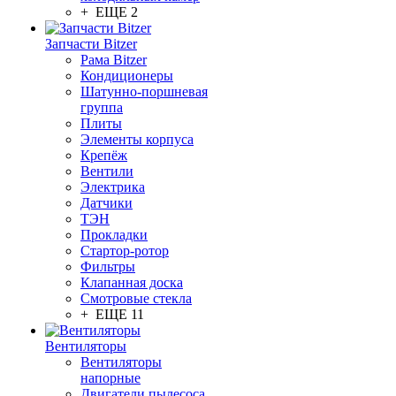
+ ЕЩЕ 2
Запчасти Bitzer
Рама Bitzer
Кондиционеры
Шатунно-поршневая
группа
Плиты
Элементы корпуса
Крепёж
Вентили
Электрика
Датчики
ТЭН
Прокладки
Стартор-ротор
Фильтры
Клапанная доска
Смотровые стекла
+ ЕЩЕ 11
Вентиляторы
Вентиляторы
напорные
Двигатели пылесоса