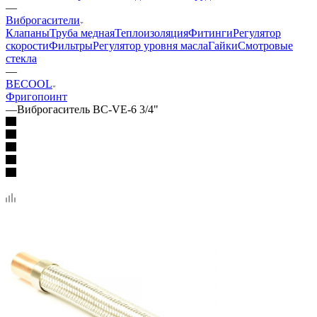
—
Виброгасители
Клапаны
Труба медная
Теплоизоляция
Фитинги
Регулятор
скорости
Фильтры
Регулятор уровня масла
Гайки
Смотровые
стекла
—
BECOOL
Фригопоинт
—
Виброгаситель BC-VE-6 3/4"