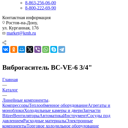
8-863-256-06-00
8-800-222-69-90
Контактная информация
Ростов-на-Дону,
ул. Курганная, 17б
market@kmh.ru
Виброгаситель BC-VE-6 3/4"
Главная
—
Каталог
—
Линейные компоненты
Компрессоры
Теплообменное оборудование
Агрегаты и
моноблоки
Холодильные камеры и двери
Запчасти
Bitzer
Вентиляторы
Автоматика
Инструмент
Сосуды под
давлением
Расходные материалы
Электронные
компоненты
Торговое холодильное оборудование