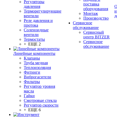
Регуляторы
поставка
давления
О
оборудования
Терморегулирующие
и
Монтаж
вентили
д
Производство
Реле давления и
Сервисное
протока
обслуживание
Соленоидные
Сервисный
вентили
центр BITZER
Термостаты
Сервисное
+ ЕЩЕ 2
обслуживание
Линейные компоненты
Клапаны
Труба медная
Теплоизоляция
Фитинги
Виброгасители
Фильтры
Регулятор уровня
масла
Гайки
Смотровые стекла
Регулятор скорости
+ ЕЩЕ 6